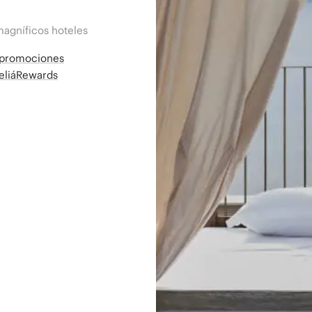
magníficos hoteles
a promociones
MeliáRewards