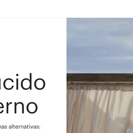
ucido
erno
as alternativas: