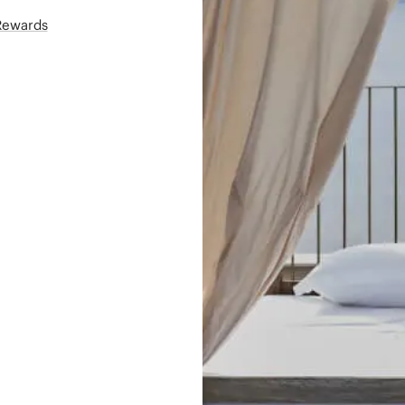
áRewards