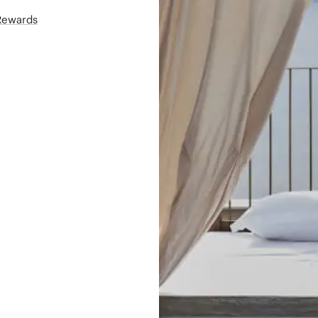
áRewards