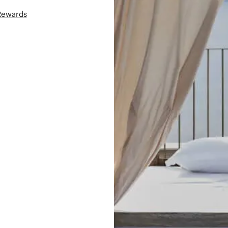
áRewards