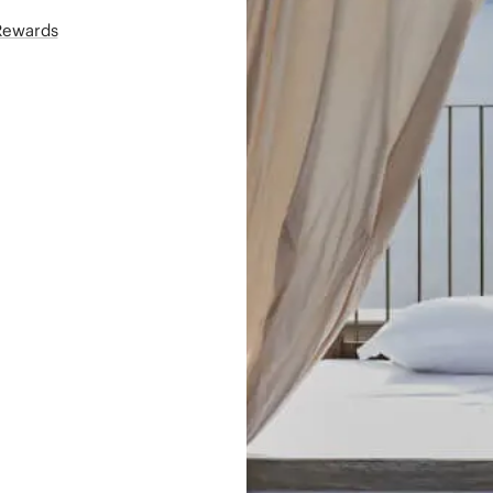
áRewards