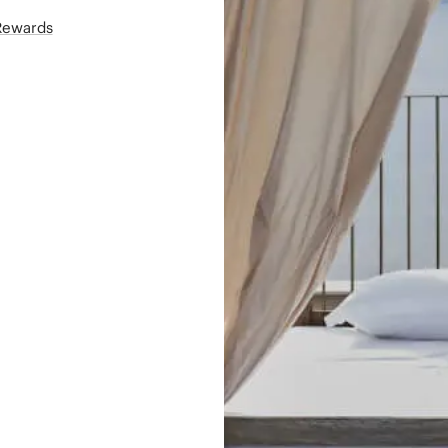
áRewards