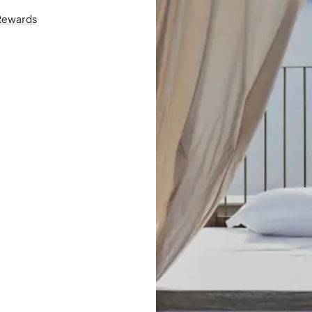
áRewards