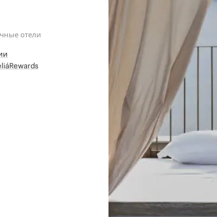
ичные отели
ии
liáRewards