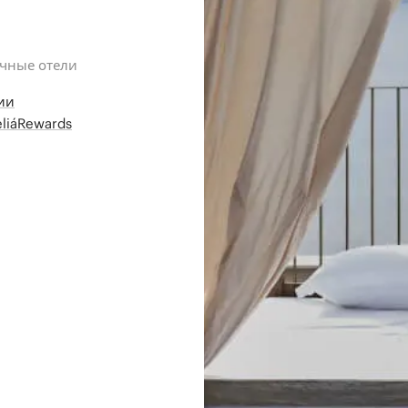
ичные отели
ии
liáRewards