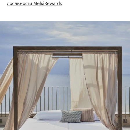
лояльности MeliáRewards