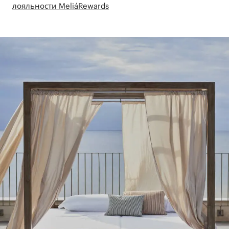
лояльности MeliáRewards