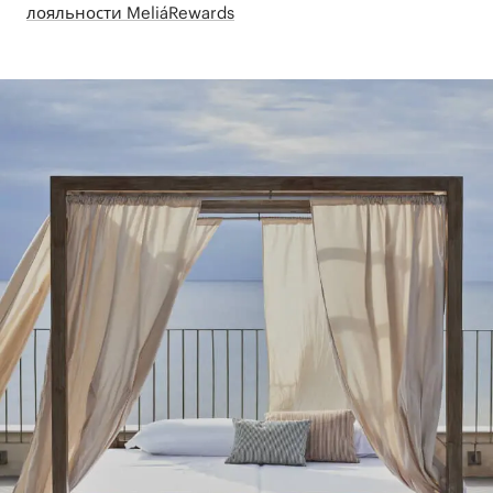
лояльности MeliáRewards