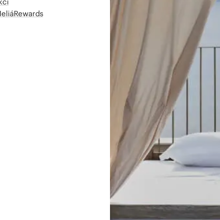
kcí
MeliáRewards