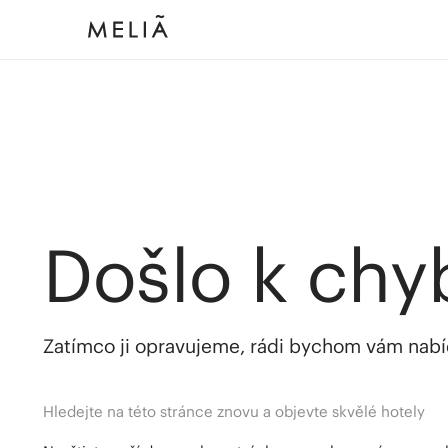
Došlo k chy
Zatímco ji opravujeme, rádi bychom vám nabídl
Hledejte na této stránce znovu a objevte skvělé hotely