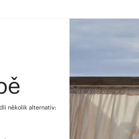
bě
i několik alternativ: