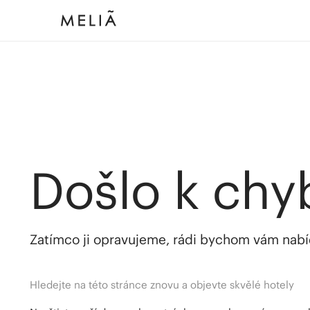
Došlo k chy
Zatímco ji opravujeme, rádi bychom vám nabídl
Hledejte na této stránce znovu a objevte skvělé hotely