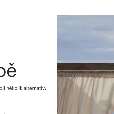
bě
i několik alternativ: