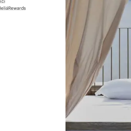
kcí
MeliáRewards