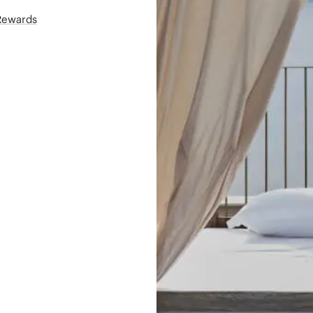
áRewards