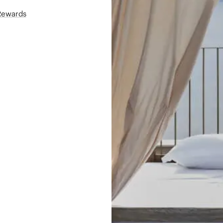
áRewards