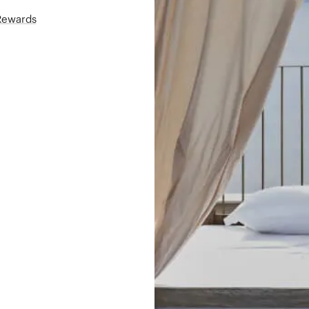
áRewards