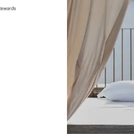
áRewards