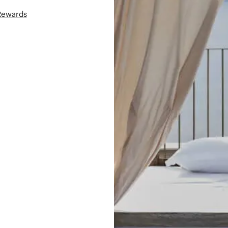
áRewards