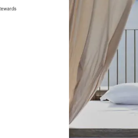
áRewards