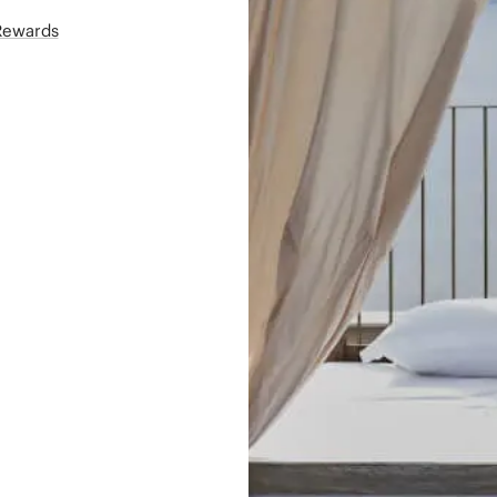
áRewards