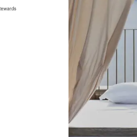
áRewards