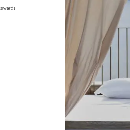
áRewards