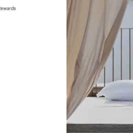
áRewards