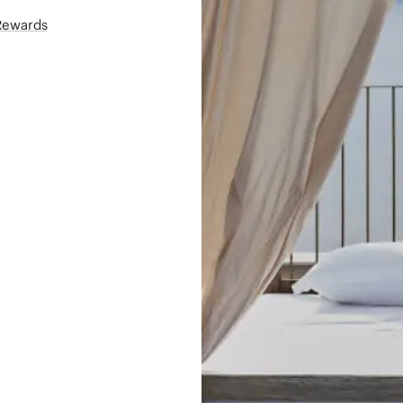
áRewards