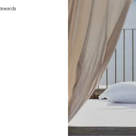
áRewards