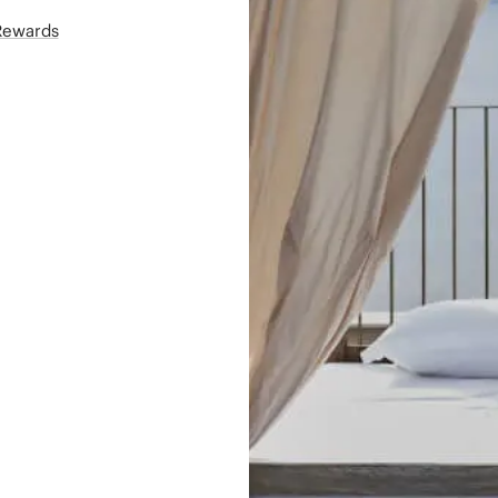
áRewards