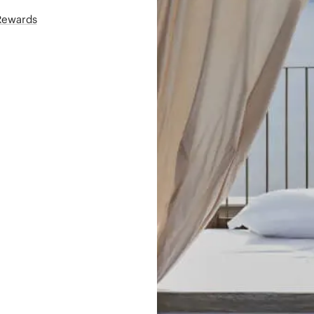
áRewards