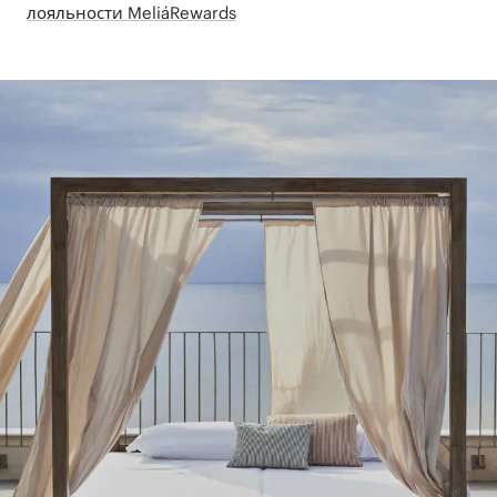
лояльности MeliáRewards