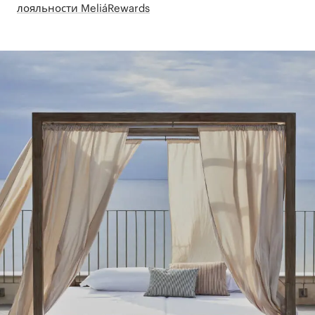
лояльности MeliáRewards