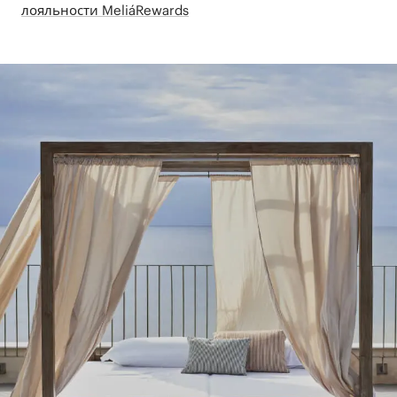
лояльности MeliáRewards