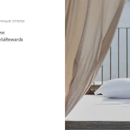
ичные отели
ии
liáRewards