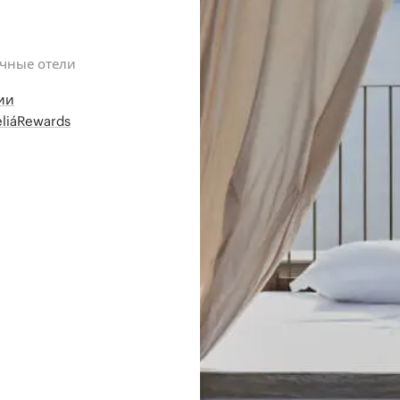
ичные отели
ии
liáRewards