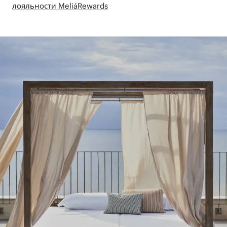
лояльности MeliáRewards