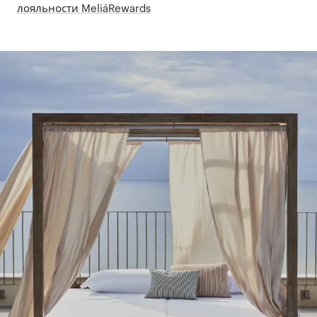
лояльности MeliáRewards