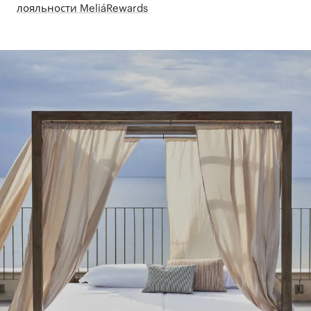
лояльности MeliáRewards