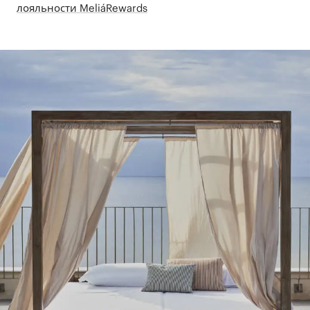
лояльности MeliáRewards