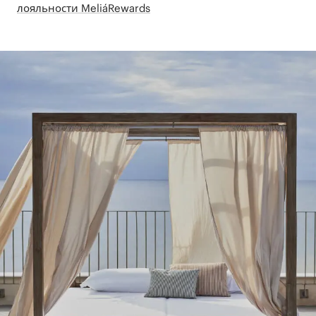
лояльности MeliáRewards