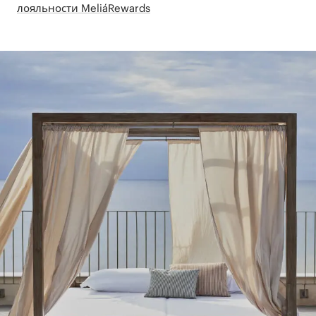
лояльности MeliáRewards