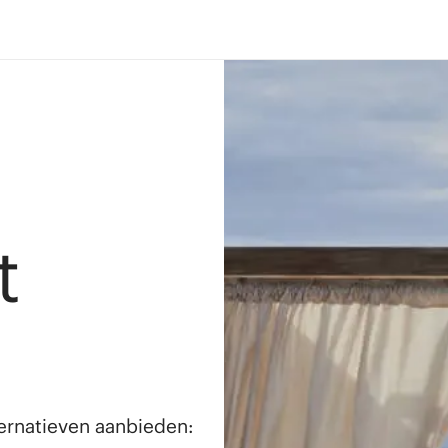
t
lternatieven aanbieden: