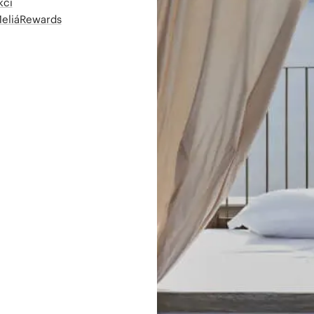
kcí
MeliáRewards