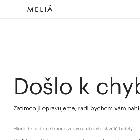
Došlo k chy
Zatímco ji opravujeme, rádi bychom vám nabídl
Hledejte na této stránce znovu a objevte skvělé hotely