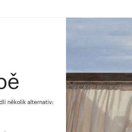
bě
i několik alternativ: