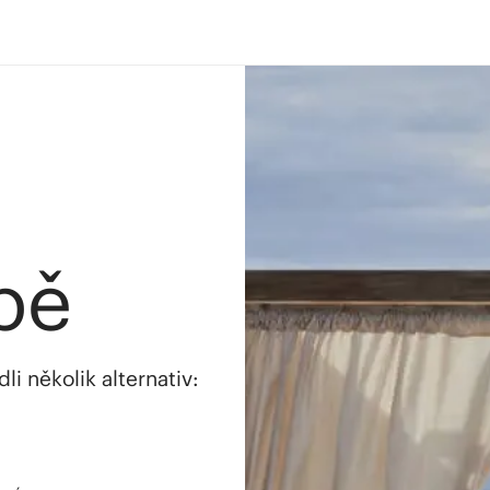
bě
i několik alternativ: