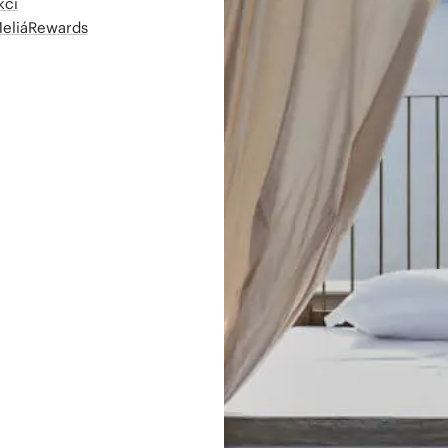
kcí
MeliáRewards