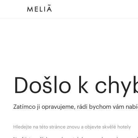
Došlo k chy
Zatímco ji opravujeme, rádi bychom vám nabídl
Hledejte na této stránce znovu a objevte skvělé hotely