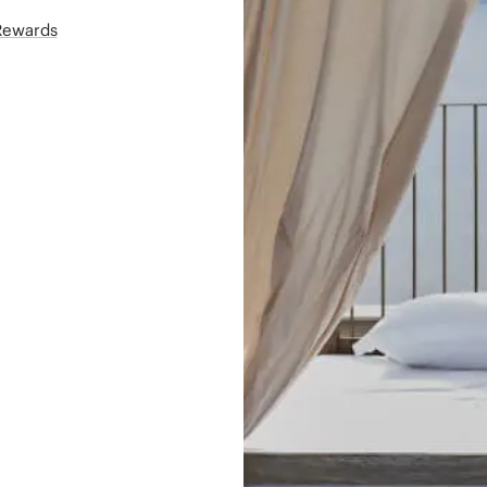
áRewards