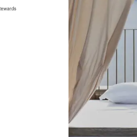
áRewards