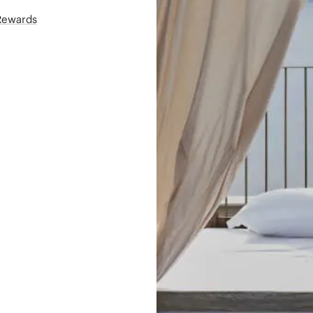
áRewards