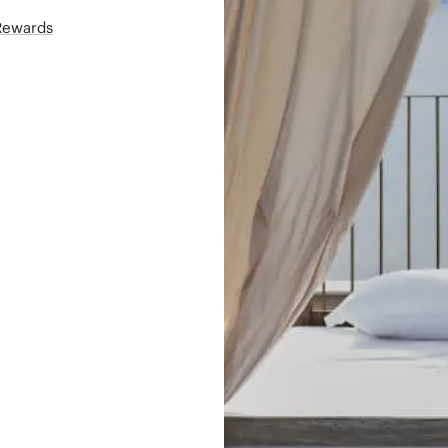
áRewards