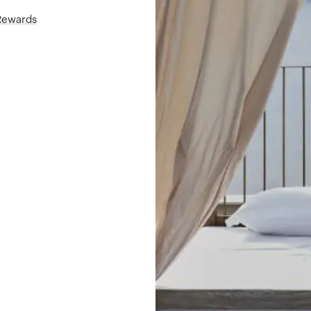
áRewards