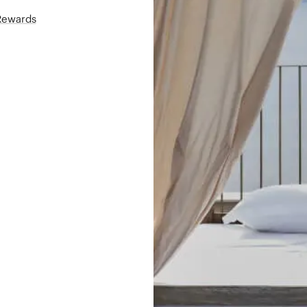
áRewards