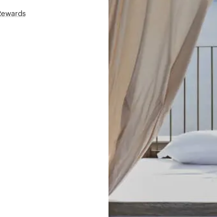
áRewards