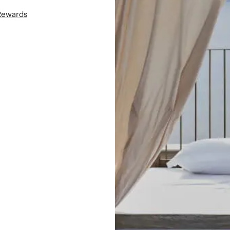
áRewards